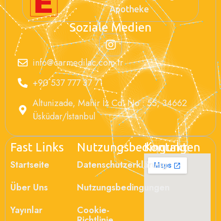
Apotheke
Soziale Medien
info@carmedilac.com.tr
+90 537 777 37 71
Altunizade, Mahir İz Cd. No : 55, 34662
Üsküdar/İstanbul
Fast Links
Nutzungsbedingungen
Kontakt
Startseite
Datenschutzerklärung
Über Uns
Nutzungsbedingungen
Yayınlar
Cookie-
Richtlinie