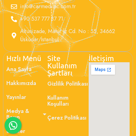
info@carmedilac.com.tr
+90 537 777 37 71
Altunizade, Mahir İz Cd. No : 55, 34662
Üsküdar/İstanbul
Hızlı Menü
Site
İletişim
Kullanım
Ana Sayfa
Şartları
Hakkımızda
Gizlilik Politikası
Yayınlar
Kullanım
Koşulları
Medya &
Basın
Çerez Politikası
Ürünler