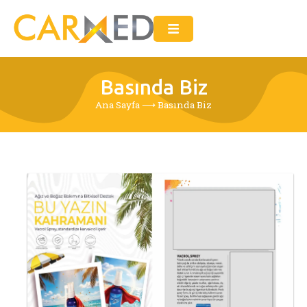
Basında Biz
Ana Sayfa
⟶
Basında Biz