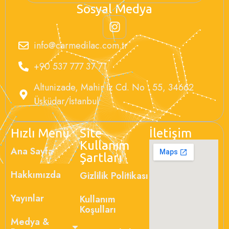
Sosyal Medya
info@carmedilac.com.tr
+90 537 777 37 71
Altunizade, Mahir İz Cd. No : 55, 34662
Üsküdar/İstanbul
Hızlı Menü
Site
İletişim
Kullanım
Ana Sayfa
Şartları
Hakkımızda
Gizlilik Politikası
Yayınlar
Kullanım
Koşulları
Medya &