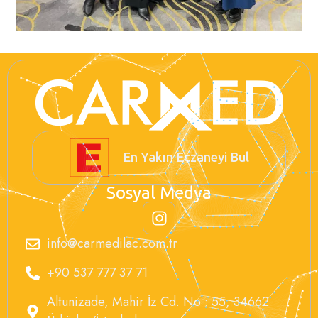
En Yakın Eczaneyi Bul
Sosyal Medya
info@carmedilac.com.tr
+90 537 777 37 71
Altunizade, Mahir İz Cd. No : 55, 34662