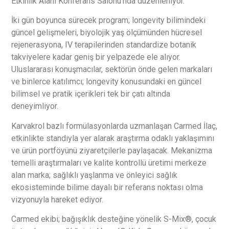
Etkinlik Alanı Konferans Salonu’nda düzenleniyor.
İki gün boyunca sürecek program; longevity bilimindeki
güncel gelişmeleri, biyolojik yaş ölçümünden hücresel
rejenerasyona, IV terapilerinden standardize botanik
takviyelere kadar geniş bir yelpazede ele alıyor.
Uluslararası konuşmacılar, sektörün önde gelen markaları
ve binlerce katılımcı; longevity konusundaki en güncel
bilimsel ve pratik içerikleri tek bir çatı altında
deneyimliyor.
Karvakrol bazlı formülasyonlarda uzmanlaşan Carmed İlaç,
etkinlikte standıyla yer alarak araştırma odaklı yaklaşımını
ve ürün portföyünü ziyaretçilerle paylaşacak. Mekanizma
temelli araştırmaları ve kalite kontrollü üretimi merkeze
alan marka; sağlıklı yaşlanma ve önleyici sağlık
ekosisteminde bilime dayalı bir referans noktası olma
vizyonuyla hareket ediyor.
Carmed ekibi; bağışıklık desteğine yönelik S-Mix®, çocuk