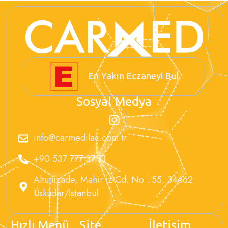
En Yakın Eczaneyi Bul
Sosyal Medya
info@carmedilac.com.tr
+90 537 777 37 71
Altunizade, Mahir İz Cd. No : 55, 34662
Üsküdar/İstanbul
Hızlı Menü
Site
İletişim